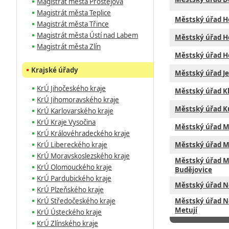
Magistrát města Prostějova
Magistrát města Teplice
Městský úřad H
Magistrát města Třince
Magistrát města Ústí nad Labem
Městský úřad H
Magistrát města Zlín
Městský úřad H
Krajské úřady
Městský úřad J
KrÚ Jihočeského kraje
Městský úřad K
KrÚ Jihomoravského kraje
Městský úřad K
KrÚ Karlovarského kraje
KrÚ Kraje Vysočina
Městský úřad M
KrÚ Královéhradeckého kraje
KrÚ Libereckého kraje
Městský úřad M
KrÚ Moravskoslezského kraje
Městský úřad 
KrÚ Olomouckého kraje
Budějovice
KrÚ Pardubického kraje
Městský úřad N
KrÚ Plzeňského kraje
KrÚ Středočeského kraje
Městský úřad N
Metují
KrÚ Ústeckého kraje
KrÚ Zlínského kraje