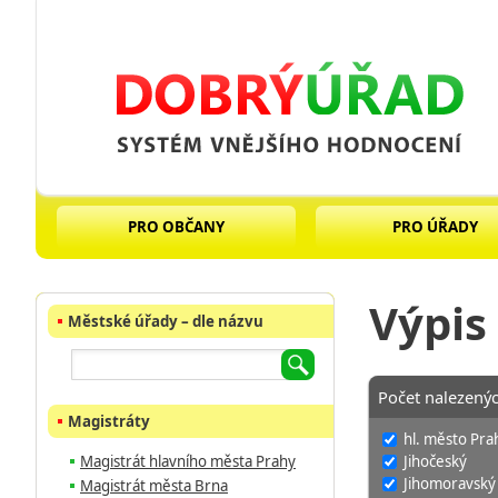
PRO OBČANY
PRO ÚŘADY
Výpis
Městské úřady – dle názvu
Počet nalezený
Magistráty
hl. město Pra
Jihočeský
Magistrát hlavního města Prahy
Jihomoravský
Magistrát města Brna