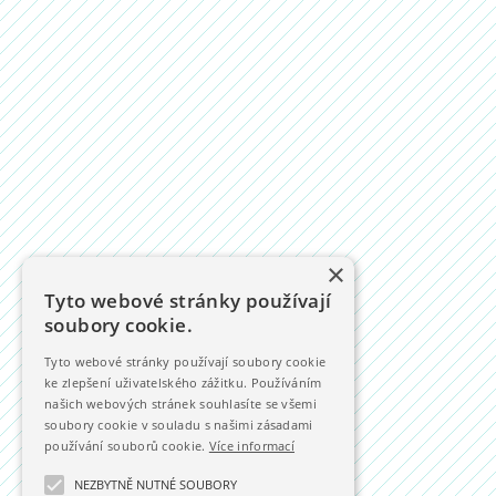
×
Tyto webové stránky používají
soubory cookie.
Tyto webové stránky používají soubory cookie
ke zlepšení uživatelského zážitku. Používáním
našich webových stránek souhlasíte se všemi
soubory cookie v souladu s našimi zásadami
používání souborů cookie.
Více informací
NEZBYTNĚ NUTNÉ SOUBORY