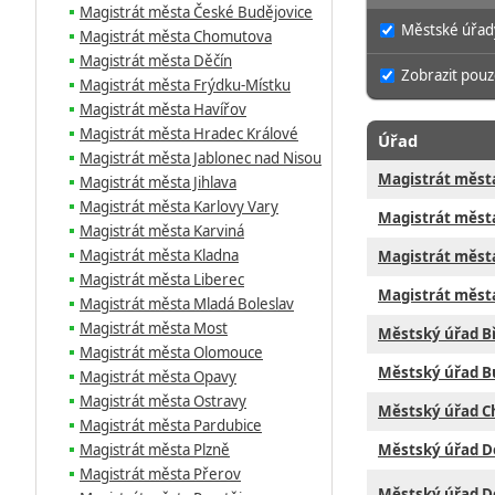
Magistrát města České Budějovice
Městské úřad
Magistrát města Chomutova
Magistrát města Děčín
Zobrazit pouze
Magistrát města Frýdku-Místku
Magistrát města Havířov
Magistrát města Hradec Králové
Úřad
Magistrát města Jablonec nad Nisou
Magistrát měst
Magistrát města Jihlava
Magistrát města Karlovy Vary
Magistrát měst
Magistrát města Karviná
Magistrát města Kladna
Magistrát měst
Magistrát města Liberec
Magistrát měst
Magistrát města Mladá Boleslav
Magistrát města Most
Městský úřad B
Magistrát města Olomouce
Městský úřad B
Magistrát města Opavy
Magistrát města Ostravy
Městský úřad C
Magistrát města Pardubice
Magistrát města Plzně
Městský úřad D
Magistrát města Přerov
Městský úřad D