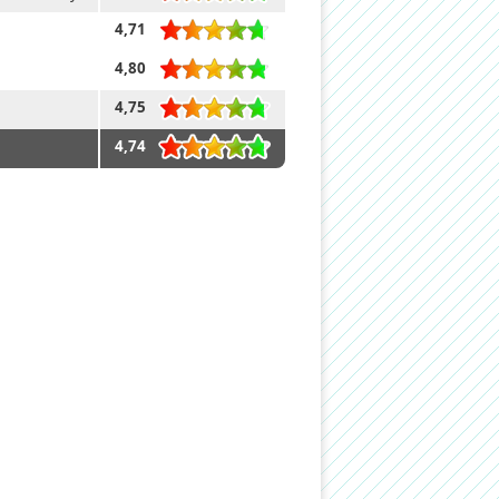
4,71
4,80
4,75
4,74