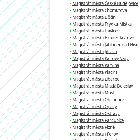
Magistrát města České Budějovice
Magistrát města Chomutova
Magistrát města Děčín
Magistrát města Frýdku-Místku
Magistrát města Havířov
Magistrát města Hradec Králové
Magistrát města Jablonec nad Niso
Magistrát města Jihlava
Magistrát města Karlovy Vary
Magistrát města Karviná
Magistrát města Kladna
Magistrát města Liberec
Magistrát města Mladá Boleslav
Magistrát města Most
Magistrát města Olomouce
Magistrát města Opavy
Magistrát města Ostravy
Magistrát města Pardubice
Magistrát města Plzně
Magistrát města Přerov