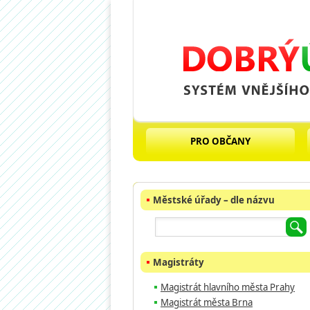
PRO OBČANY
Městské úřady – dle názvu
Magistráty
Magistrát hlavního města Prahy
Magistrát města Brna