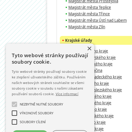
Magistrát města Prostějova
Magistrát města Teplice
Magistrát města Třince
Magistrát města Ústí nad Labem
Magistrát města Zlín
Krajské úřady
×
KrÚ Jihočeského kraje
Tyto webové stránky používají
KrÚ Jihomoravského kraje
soubory cookie.
KrÚ Karlovarského kraje
KrÚ Kraje Vysočina
Tyto webové stránky používají soubory cookie
KrÚ Královéhradeckého kraje
ke zlepšení uživatelského zážitku. Používáním
našich webových stránek souhlasíte se všemi
KrÚ Libereckého kraje
soubory cookie v souladu s našimi zásadami
KrÚ Moravskoslezského kraje
používání souborů cookie.
Více informací
KrÚ Olomouckého kraje
KrÚ Pardubického kraje
NEZBYTNĚ NUTNÉ SOUBORY
KrÚ Plzeňského kraje
VÝKONOVÉ SOUBORY
KrÚ Středočeského kraje
SOUBORY CÍLENÍ
KrÚ Ústeckého kraje
KrÚ Zlínského kraje