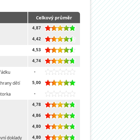
Celkový průměr
4,87
4,42
4,53
4,74
-
řádku
5,00
chrany dětí
-
átorka
4,78
4,86
4,80
4,80
vní doklady