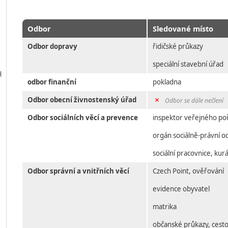
Odbor
Sledované místo
Odbor dopravy
řidičské průkazy
speciální stavební úřad
u
odbor finanční
pokladna
Odbor obecní živnostenský úřad
Odbor se dále nečlení
Odbor sociálních věcí a prevence
inspektor veřejného po
orgán sociálně-právní o
sociální pracovnice, kur
Odbor správní a vnitřních věcí
Czech Point, ověřování
evidence obyvatel
matrika
občanské průkazy, cesto