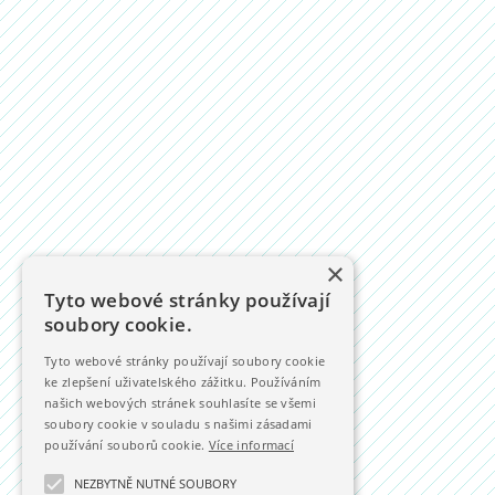
×
Tyto webové stránky používají
soubory cookie.
Tyto webové stránky používají soubory cookie
ke zlepšení uživatelského zážitku. Používáním
našich webových stránek souhlasíte se všemi
soubory cookie v souladu s našimi zásadami
používání souborů cookie.
Více informací
NEZBYTNĚ NUTNÉ SOUBORY