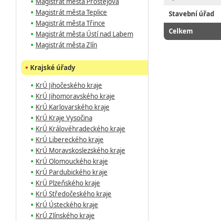
Magistrát města Prostějova
Magistrát města Teplice
Stavební úřad
Magistrát města Třince
Celkem
Magistrát města Ústí nad Labem
Magistrát města Zlín
Krajské úřady
KrÚ Jihočeského kraje
KrÚ Jihomoravského kraje
KrÚ Karlovarského kraje
KrÚ Kraje Vysočina
KrÚ Královéhradeckého kraje
KrÚ Libereckého kraje
KrÚ Moravskoslezského kraje
KrÚ Olomouckého kraje
KrÚ Pardubického kraje
KrÚ Plzeňského kraje
KrÚ Středočeského kraje
KrÚ Ústeckého kraje
KrÚ Zlínského kraje