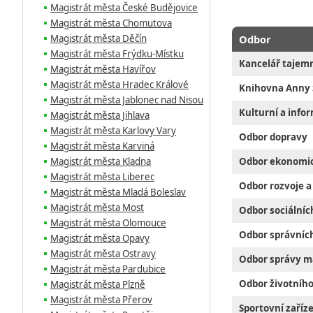
Magistrát města České Budějovice
Magistrát města Chomutova
Magistrát města Děčín
Odbor
Magistrát města Frýdku-Místku
Kancelář tajem
Magistrát města Havířov
Magistrát města Hradec Králové
Knihovna Anny 
Magistrát města Jablonec nad Nisou
Kulturní a info
Magistrát města Jihlava
Magistrát města Karlovy Vary
Odbor dopravy
Magistrát města Karviná
Magistrát města Kladna
Odbor ekonomi
Magistrát města Liberec
Odbor rozvoje 
Magistrát města Mladá Boleslav
Magistrát města Most
Odbor sociálníc
Magistrát města Olomouce
Odbor správníc
Magistrát města Opavy
Magistrát města Ostravy
Odbor správy m
Magistrát města Pardubice
Odbor životního
Magistrát města Plzně
Magistrát města Přerov
Sportovní zaříze