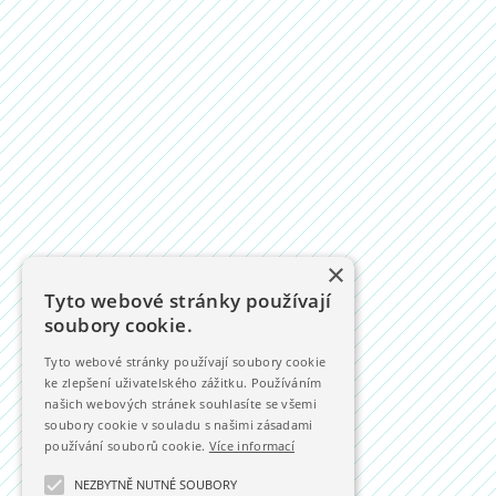
×
Tyto webové stránky používají
soubory cookie.
Tyto webové stránky používají soubory cookie
ke zlepšení uživatelského zážitku. Používáním
našich webových stránek souhlasíte se všemi
soubory cookie v souladu s našimi zásadami
používání souborů cookie.
Více informací
NEZBYTNĚ NUTNÉ SOUBORY