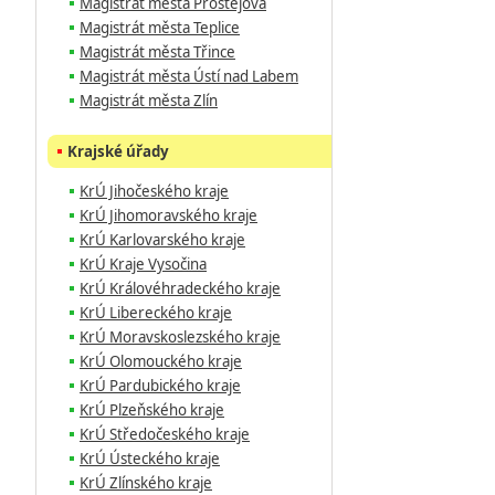
Magistrát města Prostějova
Magistrát města Teplice
Magistrát města Třince
Magistrát města Ústí nad Labem
Magistrát města Zlín
Krajské úřady
KrÚ Jihočeského kraje
KrÚ Jihomoravského kraje
KrÚ Karlovarského kraje
KrÚ Kraje Vysočina
KrÚ Královéhradeckého kraje
KrÚ Libereckého kraje
KrÚ Moravskoslezského kraje
KrÚ Olomouckého kraje
KrÚ Pardubického kraje
KrÚ Plzeňského kraje
KrÚ Středočeského kraje
KrÚ Ústeckého kraje
KrÚ Zlínského kraje