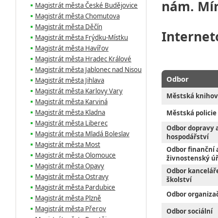
nám. Mír
Magistrát města České Budějovice
Magistrát města Chomutova
Magistrát města Děčín
Internet
Magistrát města Frýdku-Místku
Magistrát města Havířov
Magistrát města Hradec Králové
Magistrát města Jablonec nad Nisou
Odbor
Magistrát města Jihlava
Magistrát města Karlovy Vary
Městská kniho
Magistrát města Karviná
Magistrát města Kladna
Městská policie
Magistrát města Liberec
Odbor dopravy a
Magistrát města Mladá Boleslav
hospodářství
Magistrát města Most
Odbor finanční 
Magistrát města Olomouce
živnostenský ú
Magistrát města Opavy
Odbor kanceláře
Magistrát města Ostravy
školství
Magistrát města Pardubice
Odbor organiza
Magistrát města Plzně
Magistrát města Přerov
Odbor sociální