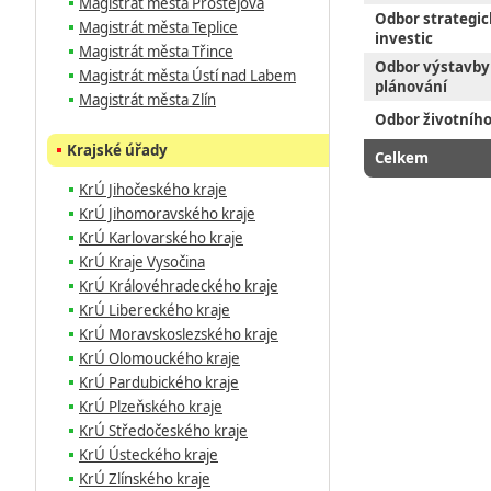
Magistrát města Prostějova
Odbor strategic
Magistrát města Teplice
investic
Magistrát města Třince
Odbor výstavby
Magistrát města Ústí nad Labem
plánování
Magistrát města Zlín
Odbor životního
Krajské úřady
Celkem
KrÚ Jihočeského kraje
KrÚ Jihomoravského kraje
KrÚ Karlovarského kraje
KrÚ Kraje Vysočina
KrÚ Královéhradeckého kraje
KrÚ Libereckého kraje
KrÚ Moravskoslezského kraje
KrÚ Olomouckého kraje
KrÚ Pardubického kraje
KrÚ Plzeňského kraje
KrÚ Středočeského kraje
KrÚ Ústeckého kraje
KrÚ Zlínského kraje