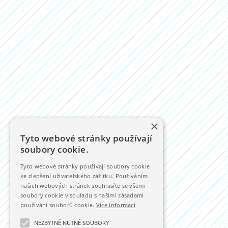
×
Tyto webové stránky používají
soubory cookie.
Tyto webové stránky používají soubory cookie
ke zlepšení uživatelského zážitku. Používáním
našich webových stránek souhlasíte se všemi
soubory cookie v souladu s našimi zásadami
používání souborů cookie.
Více informací
NEZBYTNĚ NUTNÉ SOUBORY