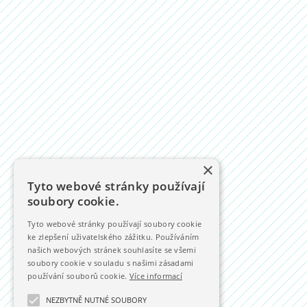
×
Tyto webové stránky používají
soubory cookie.
Tyto webové stránky používají soubory cookie
ke zlepšení uživatelského zážitku. Používáním
našich webových stránek souhlasíte se všemi
soubory cookie v souladu s našimi zásadami
používání souborů cookie.
Více informací
NEZBYTNĚ NUTNÉ SOUBORY