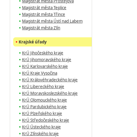
Magistrát města Prostějova
Magistrát města Teplice
Magistrát města Třince
Magistrát města Ústí nad Labem
Magistrát města Zlín
Krajské úřady
KrÚ Jihočeského kraje
KrÚ Jihomoravského kraje
KrÚ Karlovarského kraje
KrÚ Kraje Vysočina
KrÚ Královéhradeckého kraje
KrÚ Libereckého kraje
KrÚ Moravskoslezského kraje
KrÚ Olomouckého kraje
KrÚ Pardubického kraje
KrÚ Plzeňského kraje
KrÚ Středočeského kraje
KrÚ Ústeckého kraje
KrÚ Zlínského kraje