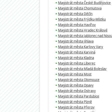
Magistrát města České Budějovice
Magistrát města Chomutova
Magistrát města Děčín
Magistrát města Frýdku-Místku
Magistrát města Havířov
Magistrát města Hradec Králové
Magistrát města Jablonec nad Niso
Magistrát města Jihlava
Magistrát města Karlovy Vary
Magistrát města Karviná
Magistrát města Kladna
Magistrát města Liberec
Magistrát města Mladá Boleslav
Magistrát města Most
Magistrát města Olomouce
Magistrát města Opavy
Magistrát města Ostravy
Magistrát města Pardubice
Magistrát města Plzně
Magistrát města Přerov