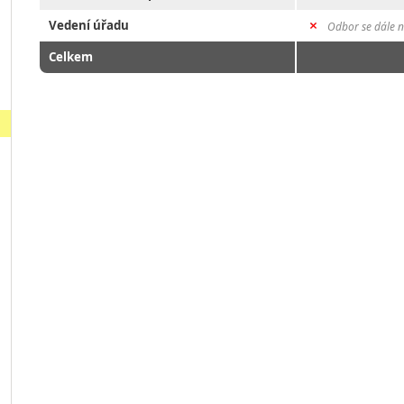
Vedení úřadu
Odbor se dále n
Celkem