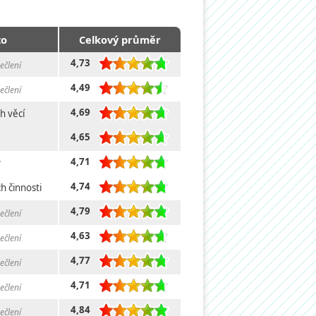
to
Celkový průměr
4,73
ečlení
4,49
ečlení
4,69
h věcí
4,65
4,71
y
4,74
h činnosti
4,79
ečlení
4,63
ečlení
4,77
ečlení
4,71
ečlení
4,84
ečlení