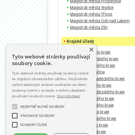
Magistrát města Prostějova
Magistrát města Teplice
Magistrát města Třince
Magistrát města Ústí nad Labem
Magistrát města Zlín
Krajské úřady
×
KrÚ Jihočeského kraje
Tyto webové stránky používají
KrÚ Jihomoravského kraje
soubory cookie.
KrÚ Karlovarského kraje
KrÚ Kraje Vysočina
Tyto webové stránky používají soubory cookie
KrÚ Královéhradeckého kraje
ke zlepšení uživatelského zážitku. Používáním
našich webových stránek souhlasíte se všemi
KrÚ Libereckého kraje
soubory cookie v souladu s našimi zásadami
KrÚ Moravskoslezského kraje
používání souborů cookie.
Více informací
KrÚ Olomouckého kraje
KrÚ Pardubického kraje
NEZBYTNĚ NUTNÉ SOUBORY
KrÚ Plzeňského kraje
VÝKONOVÉ SOUBORY
KrÚ Středočeského kraje
SOUBORY CÍLENÍ
KrÚ Ústeckého kraje
KrÚ Zlínského kraje