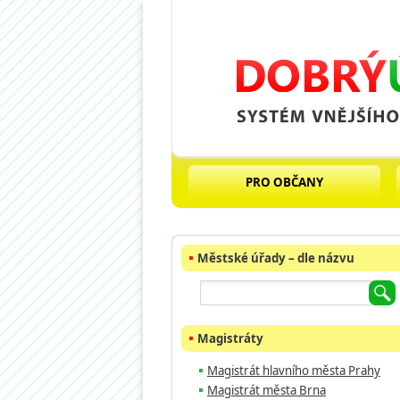
PRO OBČANY
Městské úřady – dle názvu
Magistráty
Magistrát hlavního města Prahy
Magistrát města Brna