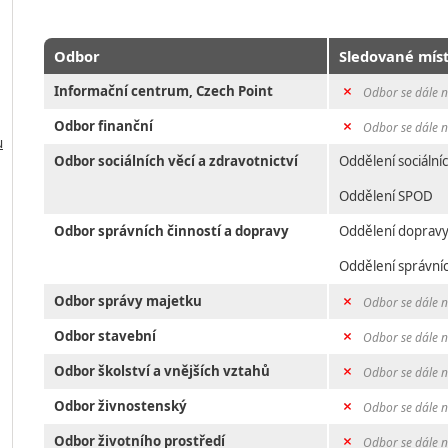
Odbor
Sledované mís
Informační centrum, Czech Point
Odbor se dále n
Odbor finanční
Odbor se dále n
u
Odbor sociálních věcí a zdravotnictví
Oddělení sociálníc
Oddělení SPOD
Odbor správních činností a dopravy
Oddělení doprav
Oddělení správníc
Odbor správy majetku
Odbor se dále n
Odbor stavební
Odbor se dále n
Odbor školství a vnějších vztahů
Odbor se dále n
Odbor živnostenský
Odbor se dále n
Odbor životního prostředí
Odbor se dále n