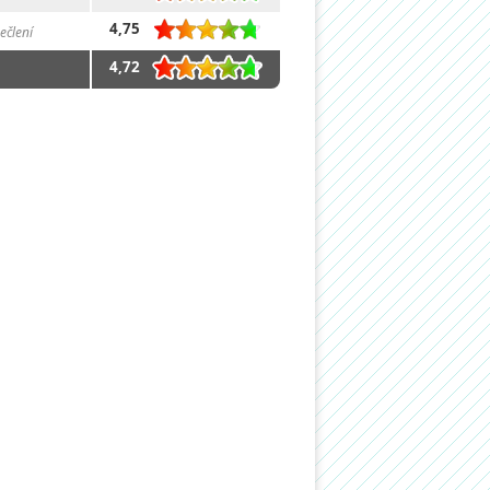
4,75
ečlení
4,72