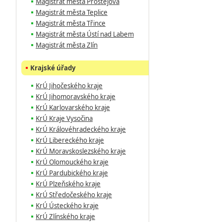
Magistrát města Prostějova
Magistrát města Teplice
Magistrát města Třince
Magistrát města Ústí nad Labem
Magistrát města Zlín
Krajské úřady
KrÚ Jihočeského kraje
KrÚ Jihomoravského kraje
KrÚ Karlovarského kraje
KrÚ Kraje Vysočina
KrÚ Královéhradeckého kraje
KrÚ Libereckého kraje
KrÚ Moravskoslezského kraje
KrÚ Olomouckého kraje
KrÚ Pardubického kraje
KrÚ Plzeňského kraje
KrÚ Středočeského kraje
KrÚ Ústeckého kraje
KrÚ Zlínského kraje