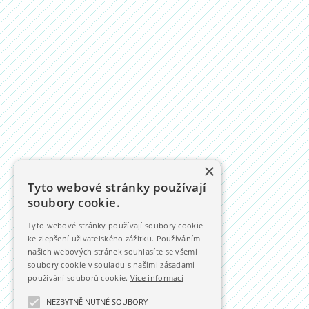
×
Tyto webové stránky používají
soubory cookie.
Tyto webové stránky používají soubory cookie
ke zlepšení uživatelského zážitku. Používáním
našich webových stránek souhlasíte se všemi
soubory cookie v souladu s našimi zásadami
používání souborů cookie.
Více informací
NEZBYTNĚ NUTNÉ SOUBORY