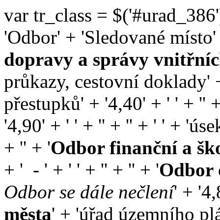
var tr_class = $('#urad_386').
'Odbor' + 'Sledované místo' + ' 
dopravy a správy vnitřníc
průkazy, cestovní doklady' +
přestupků' + '
4,40
' + ' ' + '' +
'
4,90
' + ' ' + '' + '' + '
' + 'úse
+ '' + '
Odbor finanční a šk
+ '
-
' + ' ' + '' + '' + '
Odbor 
Odbor se dále nečlení
' + '
4,
města
' + 'úřad územního plá