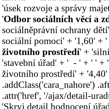
'úsek rozvoje a správy majet
'
Odbor sociálních věcí a z
sociálněprávní ochrany dětí'
sociální pomoci' + '
1,60
' + '
životního prostředí
' + 'siln
'stavební úřad' + '
-
' + ' ' + '
životního prostředí' + '
4,40
'
.addClass('cara_nahore') .af
.attr('href', '/ajax/detail-urad
'Skryj detail hodnocení úřad