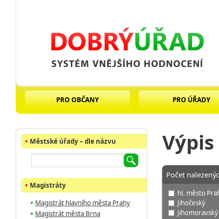
PRO OBČANY
PRO ÚŘADY
Výpis
Městské úřady – dle názvu
Počet nalezený
Magistráty
hl. město Pra
Jihočeský
Magistrát hlavního města Prahy
Jihomoravský
Magistrát města Brna