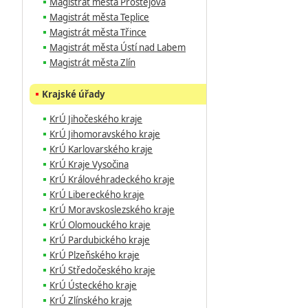
Magistrát města Prostějova
Magistrát města Teplice
Magistrát města Třince
Magistrát města Ústí nad Labem
Magistrát města Zlín
Krajské úřady
KrÚ Jihočeského kraje
KrÚ Jihomoravského kraje
KrÚ Karlovarského kraje
KrÚ Kraje Vysočina
KrÚ Královéhradeckého kraje
KrÚ Libereckého kraje
KrÚ Moravskoslezského kraje
KrÚ Olomouckého kraje
KrÚ Pardubického kraje
KrÚ Plzeňského kraje
KrÚ Středočeského kraje
KrÚ Ústeckého kraje
KrÚ Zlínského kraje