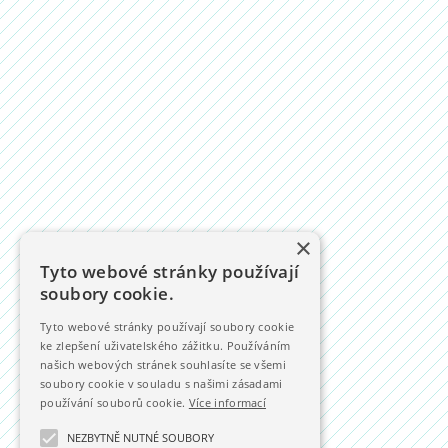
×
Tyto webové stránky používají
soubory cookie.
Tyto webové stránky používají soubory cookie
ke zlepšení uživatelského zážitku. Používáním
našich webových stránek souhlasíte se všemi
soubory cookie v souladu s našimi zásadami
používání souborů cookie.
Více informací
NEZBYTNĚ NUTNÉ SOUBORY