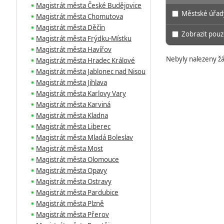
Magistrát města České Budějovice
Městské úřad
Magistrát města Chomutova
Magistrát města Děčín
Zobrazit pouze
Magistrát města Frýdku-Místku
Magistrát města Havířov
Nebyly nalezeny žá
Magistrát města Hradec Králové
Magistrát města Jablonec nad Nisou
Magistrát města Jihlava
Magistrát města Karlovy Vary
Magistrát města Karviná
Magistrát města Kladna
Magistrát města Liberec
Magistrát města Mladá Boleslav
Magistrát města Most
Magistrát města Olomouce
Magistrát města Opavy
Magistrát města Ostravy
Magistrát města Pardubice
Magistrát města Plzně
Magistrát města Přerov