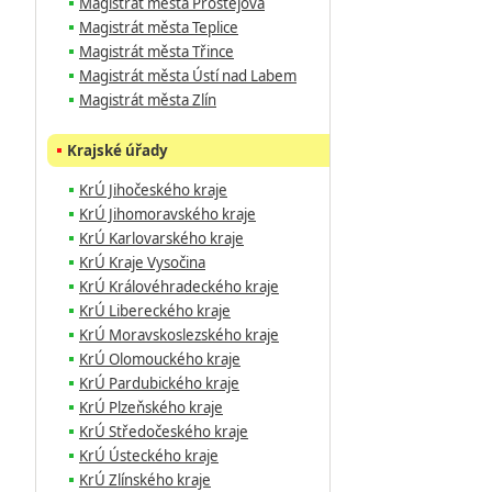
Magistrát města Prostějova
Magistrát města Teplice
Magistrát města Třince
Magistrát města Ústí nad Labem
Magistrát města Zlín
Krajské úřady
KrÚ Jihočeského kraje
KrÚ Jihomoravského kraje
KrÚ Karlovarského kraje
KrÚ Kraje Vysočina
KrÚ Královéhradeckého kraje
KrÚ Libereckého kraje
KrÚ Moravskoslezského kraje
KrÚ Olomouckého kraje
KrÚ Pardubického kraje
KrÚ Plzeňského kraje
KrÚ Středočeského kraje
KrÚ Ústeckého kraje
KrÚ Zlínského kraje