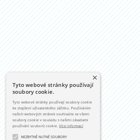
×
Tyto webové stránky používají
soubory cookie.
Tyto webové stránky používají soubory cookie
ke zlepšení uživatelského zážitku. Používáním
našich webových stránek souhlasíte se všemi
soubory cookie v souladu s našimi zásadami
používání souborů cookie.
Více informací
NEZBYTNĚ NUTNÉ SOUBORY