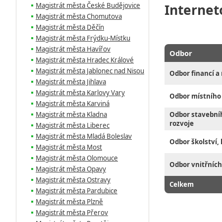
Magistrát města České Budějovice
Internet
Magistrát města Chomutova
Magistrát města Děčín
Magistrát města Frýdku-Místku
Magistrát města Havířov
Odbor
Magistrát města Hradec Králové
Magistrát města Jablonec nad Nisou
Odbor financí a
Magistrát města Jihlava
Magistrát města Karlovy Vary
Odbor místního
Magistrát města Karviná
Magistrát města Kladna
Odbor stavební
rozvoje
Magistrát města Liberec
Magistrát města Mladá Boleslav
Odbor školství, 
Magistrát města Most
Magistrát města Olomouce
Odbor vnitřních
Magistrát města Opavy
Magistrát města Ostravy
Celkem
Magistrát města Pardubice
Magistrát města Plzně
Magistrát města Přerov