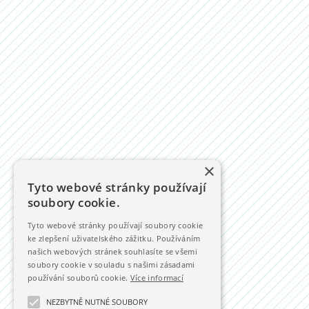
×
Tyto webové stránky používají
soubory cookie.
Tyto webové stránky používají soubory cookie
ke zlepšení uživatelského zážitku. Používáním
našich webových stránek souhlasíte se všemi
soubory cookie v souladu s našimi zásadami
používání souborů cookie.
Více informací
NEZBYTNĚ NUTNÉ SOUBORY