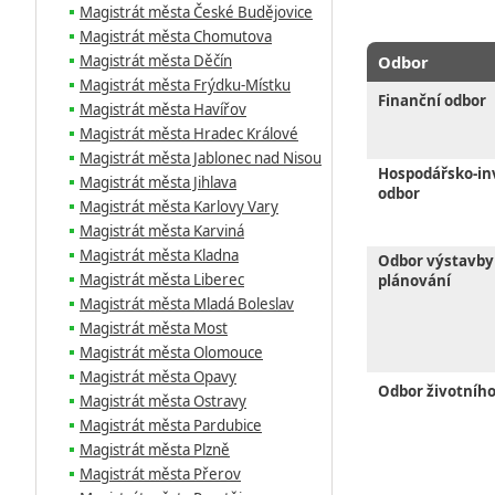
Magistrát města České Budějovice
Magistrát města Chomutova
Magistrát města Děčín
Odbor
Magistrát města Frýdku-Místku
Finanční odbor
Magistrát města Havířov
Magistrát města Hradec Králové
Magistrát města Jablonec nad Nisou
Hospodářsko-in
Magistrát města Jihlava
odbor
Magistrát města Karlovy Vary
Magistrát města Karviná
Magistrát města Kladna
Odbor výstavby
Magistrát města Liberec
plánování
Magistrát města Mladá Boleslav
Magistrát města Most
Magistrát města Olomouce
Magistrát města Opavy
Odbor životního
Magistrát města Ostravy
Magistrát města Pardubice
Magistrát města Plzně
Magistrát města Přerov