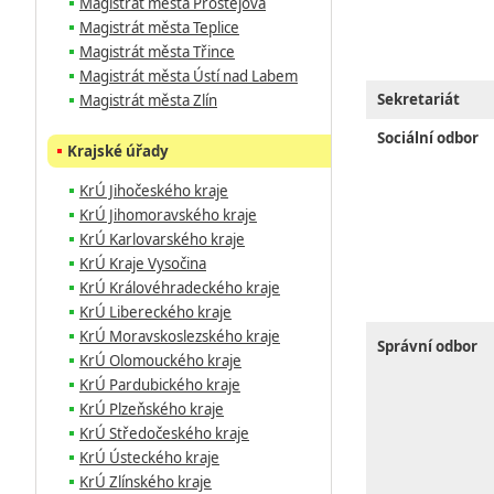
Magistrát města Prostějova
Magistrát města Teplice
Magistrát města Třince
Magistrát města Ústí nad Labem
Sekretariát
Magistrát města Zlín
Sociální odbor
Krajské úřady
KrÚ Jihočeského kraje
KrÚ Jihomoravského kraje
KrÚ Karlovarského kraje
KrÚ Kraje Vysočina
KrÚ Královéhradeckého kraje
KrÚ Libereckého kraje
KrÚ Moravskoslezského kraje
Správní odbor
KrÚ Olomouckého kraje
KrÚ Pardubického kraje
KrÚ Plzeňského kraje
KrÚ Středočeského kraje
KrÚ Ústeckého kraje
KrÚ Zlínského kraje